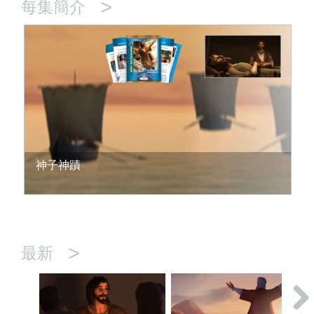
>
每集簡介
神子神蹟
>
最新