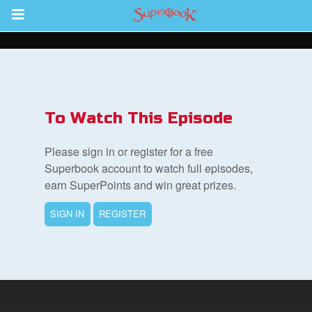
Return to Content
To Watch This Episode
集
Please sign in or register for a free
Superbook account to watch full episodes,
earn SuperPoints and win great prizes.
SIGN IN
REGISTER
book Bible App