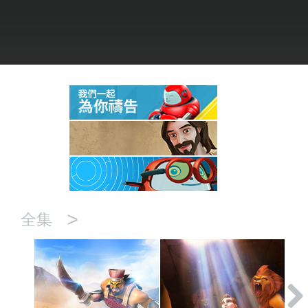
語言
>
全集