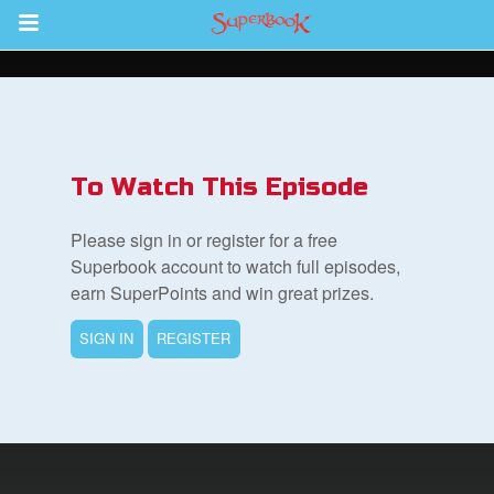
Return to Content
To Watch This Episode
集
Please sign in or register for a free
Superbook account to watch full episodes,
earn SuperPoints and win great prizes.
SIGN IN
REGISTER
book Bible App