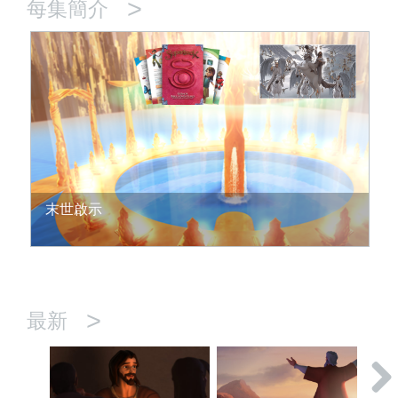
>
每集簡介
末世啟示
>
最新