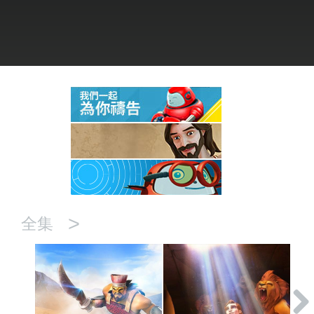
語言
>
全集