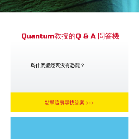
book Bible App
Quantum教授的Q & A 問答機
語言
爲什麽聖經裏沒有恐龍？
點擊這裏尋找答案 >>>