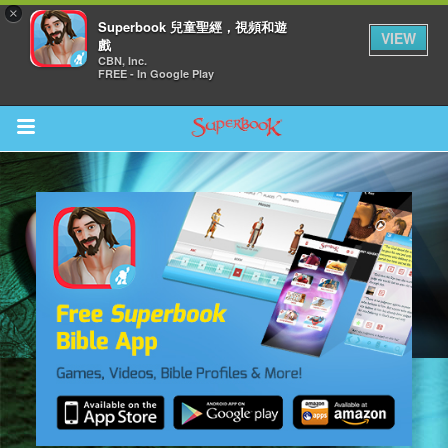
×
Superbook 兒童聖經，視頻和遊
VIEW
戲
CBN, Inc.
FREE - In Google Play
Return to Content
集