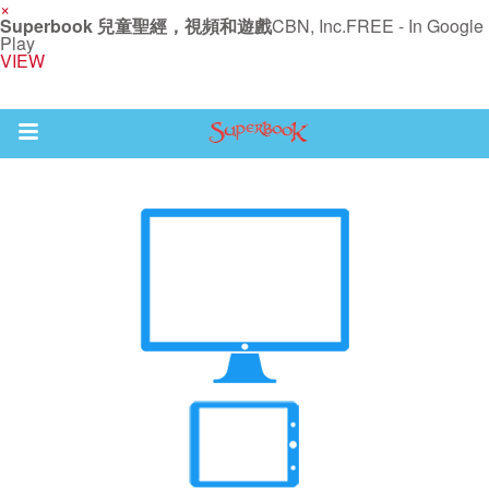
×
Superbook 兒童聖經，視頻和遊戲
CBN, Inc.
FREE - In Google
Play
VIEW
Return to Content
集