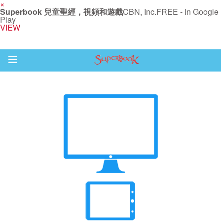
×
Superbook 兒童聖經，視頻和遊戲
CBN, Inc.
FREE - In Google
Play
VIEW
Return to Content
集