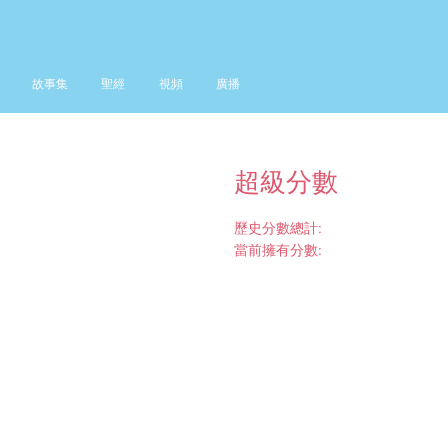
故事集
聖經
視頻
廣播
超級分數
歷史分數總計:
當前擁有分數: