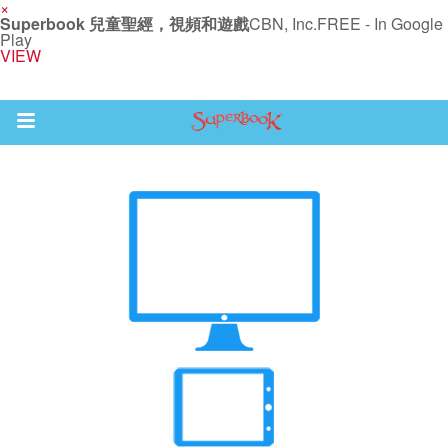
×
Superbook 兒童聖經，視頻和遊戲
CBN, Inc.
FREE - In Google
Play
VIEW
Return to Content
集