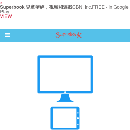
×
Superbook 兒童聖經，視頻和遊戲
CBN, Inc.
FREE - In Google
Play
VIEW
Return to Content
集