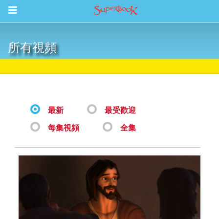
Return to Content
所有視頻
集
最新
最受歡迎
每集視頻
全集
book Bible App