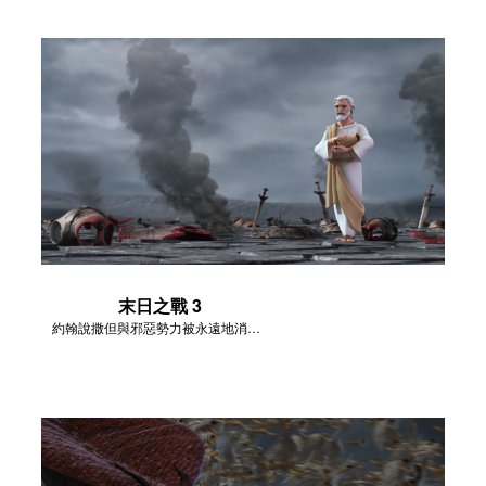
末日之戰 3
約翰說撒但與邪惡勢力被永遠地消滅了。