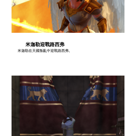
米迦勒迎戰路西弗
米迦勒在天國叛亂中迎戰路西弗。