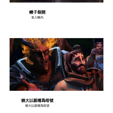
幔子裂開
進入幔内
猶大以親嘴爲暗號
猶大以親嘴爲暗號