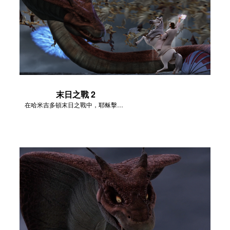
末日之戰 2
在哈米吉多頓末日之戰中，耶稣擊敗了撒但。