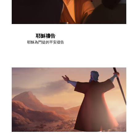
語言
耶穌禱告
耶穌為門徒的平安禱告