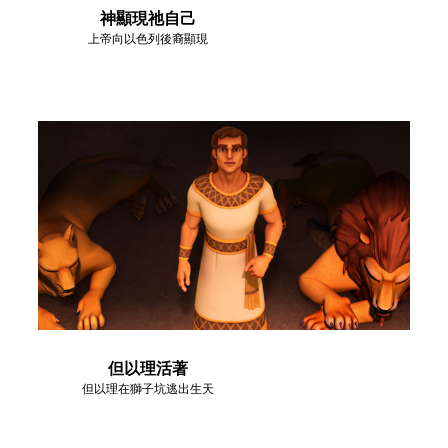
神顯現祂自己
上帝向以色列後裔顯現
但以理活著
但以理在獅子坑逃出生天