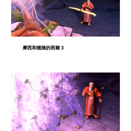
摩西和燃燒的荊棘 3