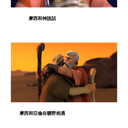
摩西和神說話
摩西和亞倫在曠野相遇