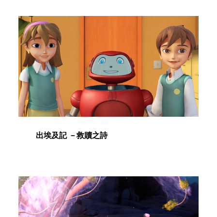
出埃及記 －救贖之詩