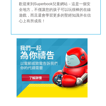
歡迎來到Superbook兒童網站－這是一個安
book Bible App
全地方，不僅讓您的孩子可以玩很棒的在線
遊戲，而且還會學習更多的聖經知識并在信
心上有所成長！
語言