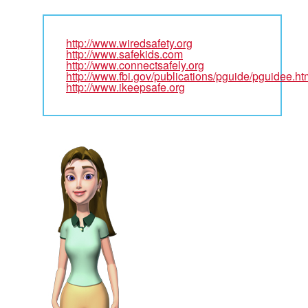
http://www.wiredsafety.org
http://www.safekids.com
http://www.connectsafely.org
http://www.fbi.gov/publications/pguide/pguidee.ht
http://www.ikeepsafe.org