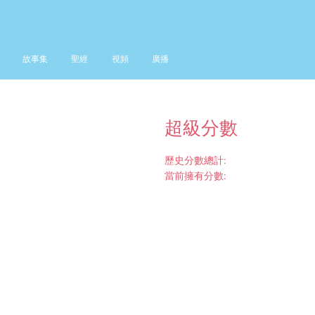
故事集
聖經
視頻
廣播
超級分數
歷史分數總計:
當前擁有分數: