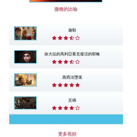
撒種的比喻
迦勒
抹大拉的馬利亞看見復活的耶稣
路西法墮落
災禍
更多視頻