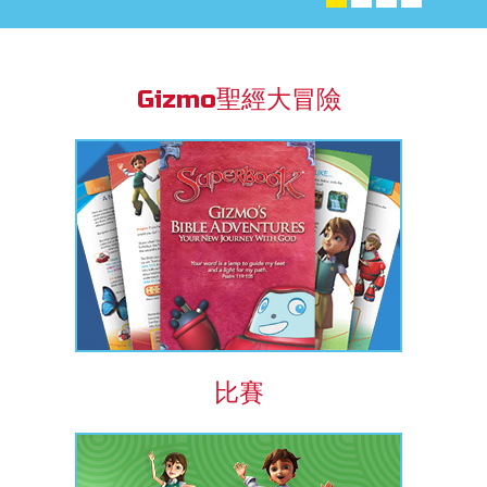
book Bible App
Gizmo聖經大冒險
語言
比賽