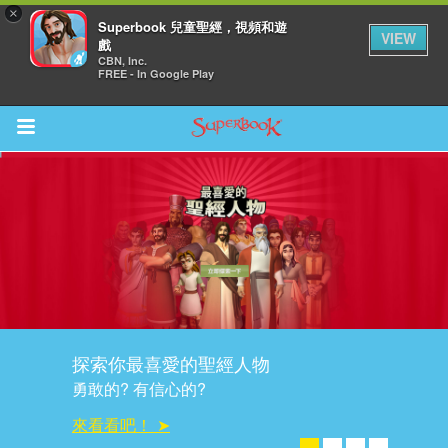
×
Superbook 兒童聖經，視頻和遊
VIEW
戲
CBN, Inc.
FREE - In Google Play
Return to Content
集
想認識上帝嗎？
從今天開始!
點擊這裡開始 ➤