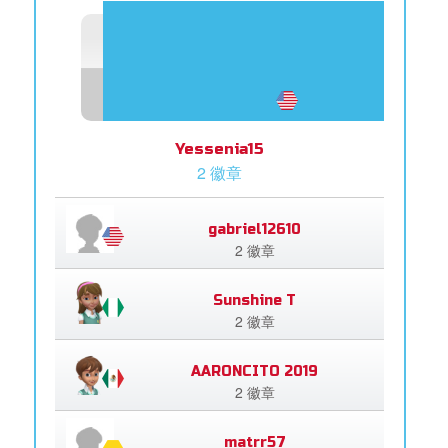
Yessenia15
2 徽章
gabriel12610
2 徽章
Sunshine T
2 徽章
AARONCITO 2019
2 徽章
matrr57