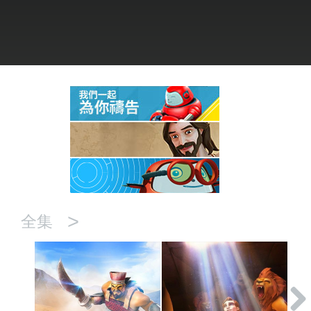
語言
>
全集