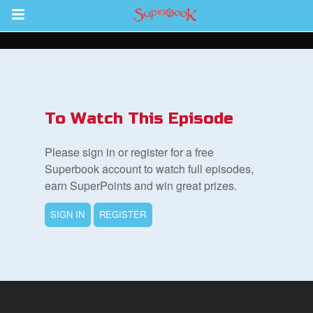
Return to Content
To Watch This Episode
集
Please sign in or register for a free
Superbook account to watch full episodes,
earn SuperPoints and win great prizes.
SIGN IN
REGISTER
book Bible App