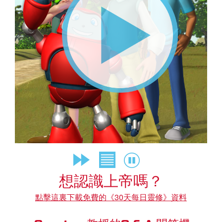
book Bible App
語言
想認識上帝嗎？
點擊這裏下載免費的《30天每日靈修》資料