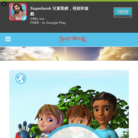
×
Superbook 兒童聖經，視頻和遊
VIEW
戲
CBN, Inc.
FREE - In Google Play
Return to Content
集