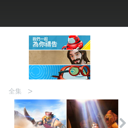
語言
>
全集