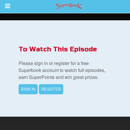
Return to Content
To Watch This Episode
集
Please sign in or register for a free
Superbook account to watch full episodes,
earn SuperPoints and win great prizes.
SIGN IN
REGISTER
book Bible App