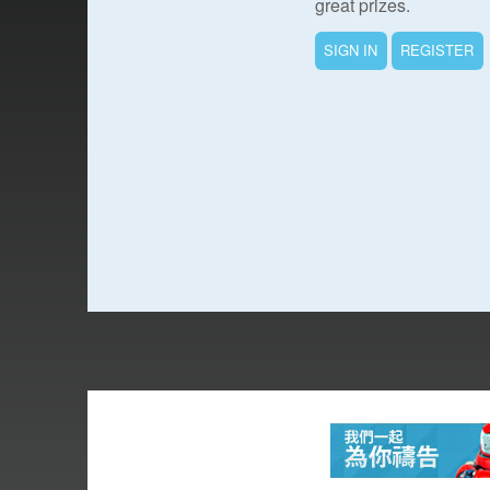
great prizes.
SIGN IN
REGISTER