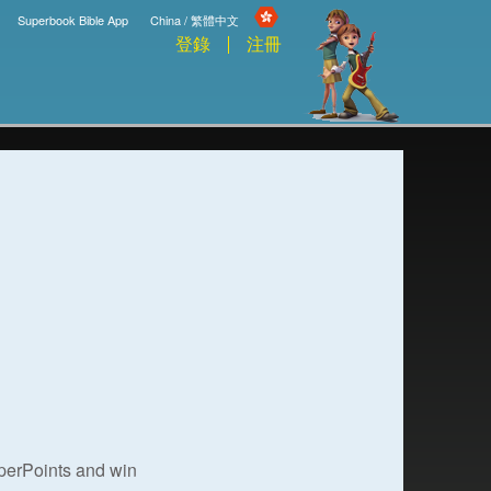
Superbook Bible App
China / 繁體中文
登錄
注冊
uperPoints and win