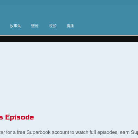
故事集
聖經
視頻
廣播
s Episode
ster for a free Superbook account to watch full episodes, earn S