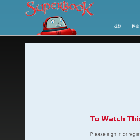
遊戲
探索
To Watch Thi
Please sign in or regi