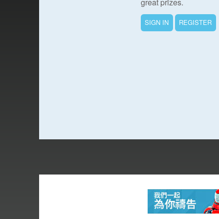
great prizes.
SIGN IN
REGISTER