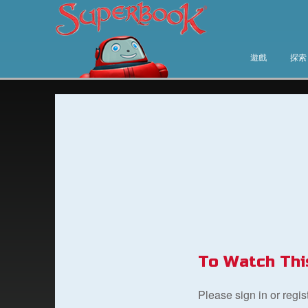
遊戲
探索
To Watch Thi
Please sign in or regi