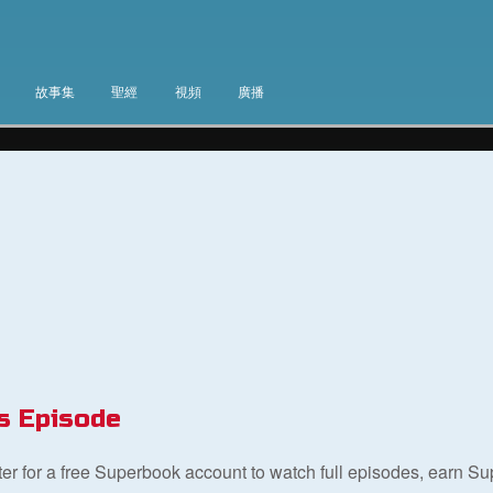
故事集
聖經
視頻
廣播
s Episode
ster for a free Superbook account to watch full episodes, earn S