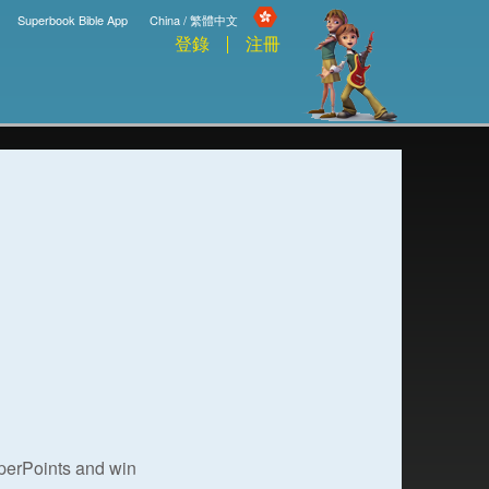
Superbook Bible App
China / 繁體中文
登錄
注冊
uperPoints and win