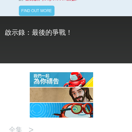
FIND OUT MORE
語言
啟示錄：最後的爭戰！
>
全集