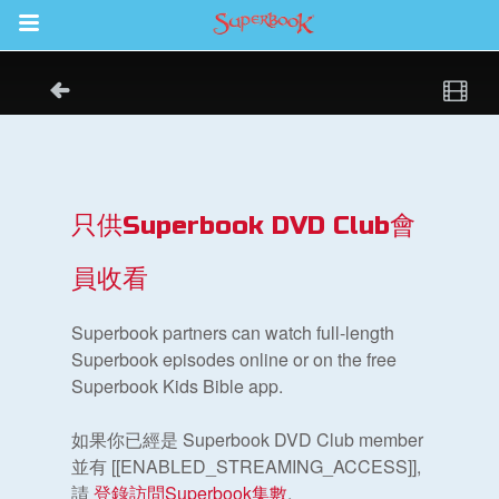
Return to Content
集
只供Superbook DVD Club會
員收看
Superbook partners can watch full-length
Superbook episodes online or on the free
Superbook Kids Bible app.
book Bible App
如果你已經是 Superbook DVD Club member
並有 [[ENABLED_STREAMING_ACCESS]],
請
登錄訪問Superbook集數
.