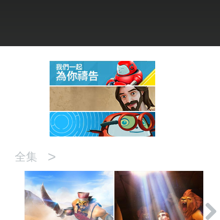
語言
>
全集