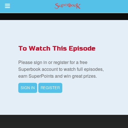
Return to Content
To Watch This Episode
集
Please sign in or register for a free
Superbook account to watch full episodes,
earn SuperPoints and win great prizes.
SIGN IN
REGISTER
book Bible App