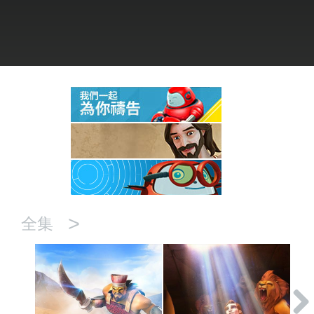
語言
>
全集