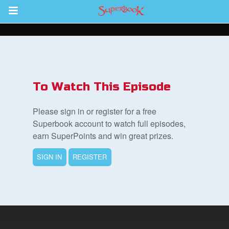
Return to Content
To Watch This Episode
集
Please sign in or register for a free
Superbook account to watch full episodes,
earn SuperPoints and win great prizes.
SIGN IN
REGISTER
book Bible App