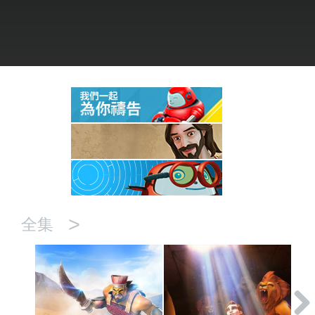
語言
>
全集