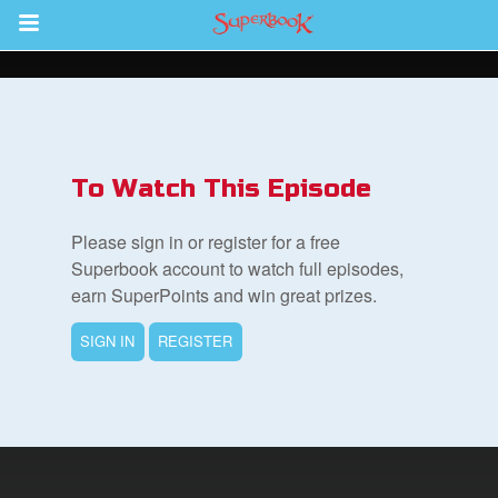
Return to Content
To Watch This Episode
集
Please sign in or register for a free
Superbook account to watch full episodes,
earn SuperPoints and win great prizes.
SIGN IN
REGISTER
book Bible App