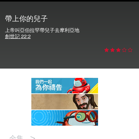
語言
帶上你的兒子
上帝叫亞伯拉罕帶兒子去摩利亞地
創世記 22:2
>
全集