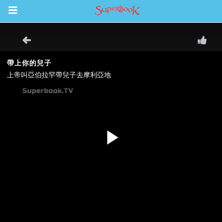
Return to Content
集
book Bible App