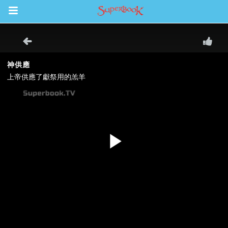
Return to Content
集
book Bible App