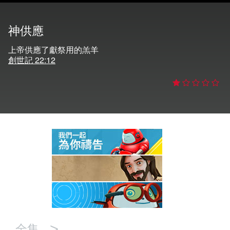
語言
神供應
上帝供應了獻祭用的羔羊
創世記 22:12
>
全集