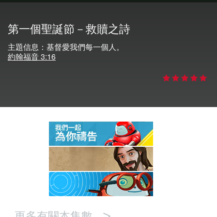
語言
第一個聖誕節－救贖之詩
主題信息：基督愛我們每一個人。
約翰福音 3:16
>
更多有關本集數