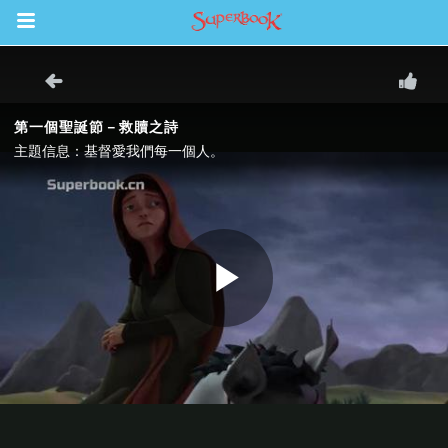
Return to Content
集
book Bible App