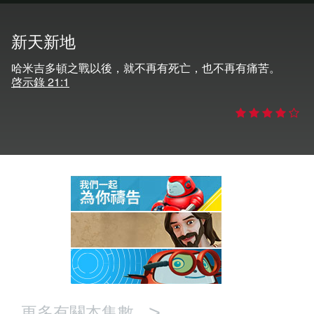
語言
新天新地
哈米吉多頓之戰以後，就不再有死亡，也不再有痛苦。
啓示錄 21:1
>
更多有關本集數