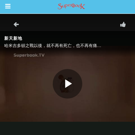
Return to Content
集
book Bible App